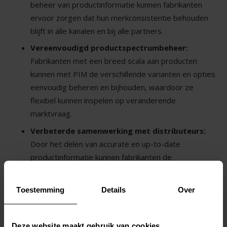
beheer van productinformatie kunnen fabrikanten
ervoor zorgen dat hun merkconsistentie behouden
blijft in alle kanalen en bij alle partners.
Vereenvoudigd productspectrumbeheer:
Fabrikanten met een breed scala aan producten
kunnen met PIM de verschillende varianten en opties
eenvoudig beheren en bijhouden, waardoor ze
flexibel kunnen inspelen op veranderende
marktvraag.
Verbeterde samenwerking met distributeurs:
Door het delen van accurate en up-to-date
productinformatie kunnen fabrikanten de
samenwerking met hun distributeurs verbeteren en
ervoor zorgen dat zij altijd beschikken over de juiste
Toestemming
Details
Over
gegevens.
Deze website maakt gebruik van cookies