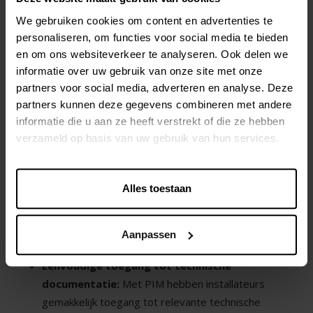
VOORDELEN VAN PIM VOOR
We gebruiken cookies om content en advertenties te
INSTALLATEURS:
personaliseren, om functies voor social media te bieden
en om ons websiteverkeer te analyseren. Ook delen we
informatie over uw gebruik van onze site met onze
Snellere en betere offertes:
Installateurs kunnen
partners voor social media, adverteren en analyse. Deze
met behulp van een PIM-systeem snel de juiste
partners kunnen deze gegevens combineren met andere
productinformatie vinden en deze gebruiken om
informatie die u aan ze heeft verstrekt of die ze hebben
nauwkeurige en aantrekkelijke offertes op te stellen
verzameld op basis van uw gebruik van hun services.
voor hun klanten.
Betere productselectie:
Installateurs kunnen
gebruikmaken van geavanceerde zoek- en
Alles toestaan
filtermogelijkheden in een PIM-systeem om snel de
juiste producten te vinden op basis van specifieke
Aanpassen
technische specificaties en vereisten.
Eenvoudige toegang tot technische
documentatie:
Met PIM hebben installateurs
gemakkelijk toegang tot relevante technische