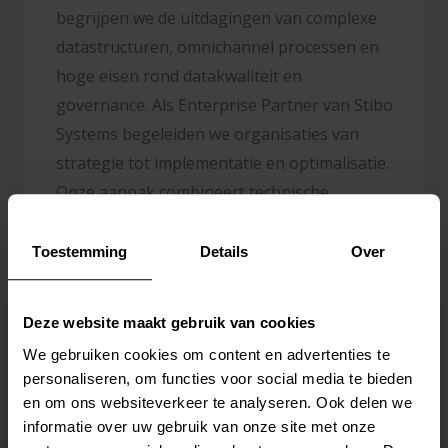
begrijpen we de uitdagingen van complexe
datastructuren, omnichannel processen en
hoge eisen rond datakwaliteit en
governance. Als Enterprise Partner van Stibo
Systems begeleiden we organisaties van
strategie tot implementatie en optimalisatie.
Onze aanpak combineert technische
expertise met een sterke businessfocus,
zodat masterdata niet alleen beheersbaar
Toestemming
Details
Over
wordt, maar ook effectief bijdraagt aan
efficiëntie, groei en consistente digitale
Deze website maakt gebruik van cookies
processen.
We gebruiken cookies om content en advertenties te
personaliseren, om functies voor social media te bieden
System Integrator of the Year
en om ons websiteverkeer te analyseren. Ook delen we
In 2021 werd YellowGround door Stibo
informatie over uw gebruik van onze site met onze