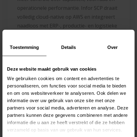
operationele performantie. Infor SCP draait
volledig cloud-native op AWS en integreert
naadloos met ERP-, productie- en logistieke
systemen via Infor OS en Infor ION. Zo
bouwen organisaties aan een schaalbare en
Toestemming
Details
Over
toekomstgerichte supply chain omgeving die
meegroeit met hun business.
Deze website maakt gebruik van cookies
We gebruiken cookies om content en advertenties te
personaliseren, om functies voor social media te bieden
en om ons websiteverkeer te analyseren. Ook delen we
informatie over uw gebruik van onze site met onze
partners voor social media, adverteren en analyse. Deze
partners kunnen deze gegevens combineren met andere
informatie die u aan ze heeft verstrekt of die ze hebben
verzameld op basis van uw gebruik van hun services.