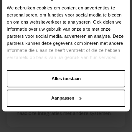
kanalen. Dit platform helpt je bij het
We gebruiken cookies om content en advertenties te
versnellen van je go-to-market strategie
personaliseren, om functies voor social media te bieden
door efficiënte workflows en
en om ons websiteverkeer te analyseren. Ook delen we
samenwerkingstools​.
informatie over uw gebruik van onze site met onze
partners voor social media, adverteren en analyse. Deze
Centric Software
partners kunnen deze gegevens combineren met andere
informatie die u aan ze heeft verstrekt of die ze hebben
Centric PXM
is een gebruiksvriendelijk
verzameld op basis van uw gebruik van hun services.
platform dat je helpt bij het beheren van
productinformatie en digitale assets. Met
een focus op het verbeteren van de
Alles toestaan
klantervaring, biedt Centric PXM
geavanceerde functionaliteiten voor
Aanpassen
datamanagement en zorgt het voor
naadloze integraties met andere systemen.