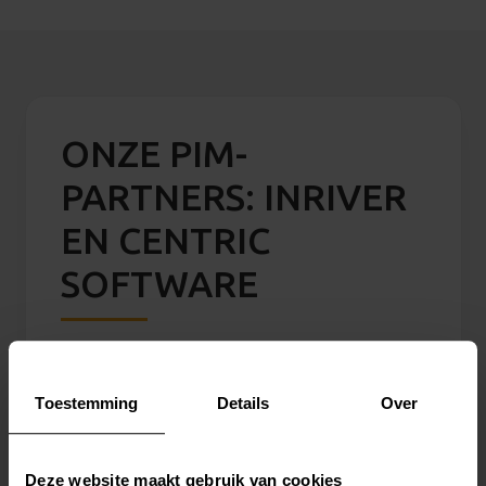
ONZE PIM-
PARTNERS: INRIVER
EN CENTRIC
SOFTWARE
inriver
Met
inriver PIM
creëer je rijke
Toestemming
Details
Over
productverhalen en beheer je eenvoudig
productdata voor distributie over meerdere
Deze website maakt gebruik van cookies