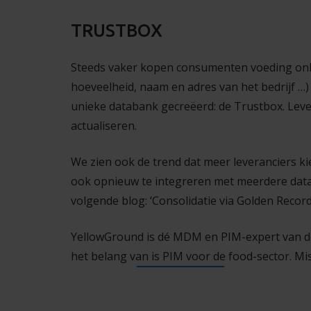
TRUSTBOX
Steeds vaker kopen consumenten voeding online
hoeveelheid, naam en adres van het bedrijf …)
unieke databank gecreëerd: de Trustbox. Lev
actualiseren.
We zien ook de trend dat meer leveranciers k
ook opnieuw te integreren met meerdere datap
volgende blog: ‘Consolidatie via Golden Record 
YellowGround is dé MDM en PIM-expert van d
het belang van is PIM voor de food-sector
. Mi