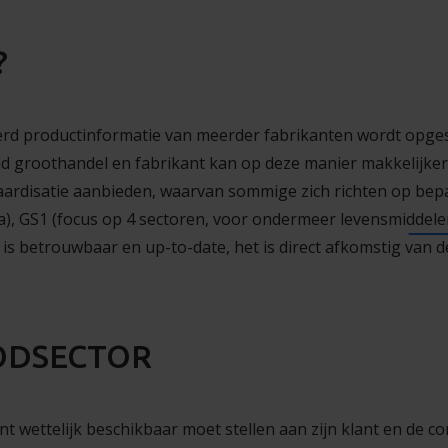
?
eerd productinformatie van meerder fabrikanten wordt opge
d groothandel en fabrikant kan op deze manier makkelijker en
aardisatie aanbieden, waarvan sommige zich richten op bep
ica), GS1 (focus op 4 sectoren, voor ondermeer
levensmiddelen
is betrouwbaar en up-to-date, het is direct afkomstig van 
ODSECTOR
t wettelijk beschikbaar moet stellen aan zijn klant en de c