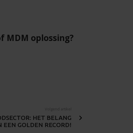
 of MDM oplossing?
Volgend artikel
ODSECTOR: HET BELANG
N EEN GOLDEN RECORD!