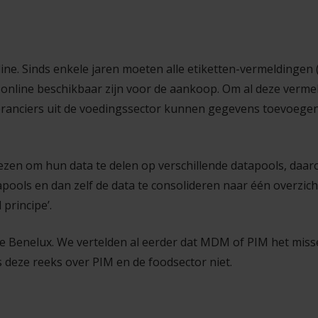
. Sinds enkele jaren moeten alle etiketten-vermeldingen (i
 online beschikbaar zijn voor de aankoop. Om al deze vermel
eranciers uit de voedingssector kunnen gegevens toevoege
iezen om hun data te delen op verschillende datapools, da
ools en dan zelf de data te consolideren naar één overzicht
principe’.
e Benelux. We vertelden al eerder dat MDM of PIM
het miss
s deze reeks over PIM en de foodsector niet.