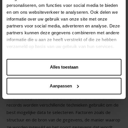
bronsystemen. Tracebility blijft hier belangrijk, want we
personaliseren, om functies voor social media te bieden
moeten kunnen achterhalen van welke leverancier of
en om ons websiteverkeer te analyseren. Ook delen we
andere bron, welke data afkomstig is, wie owner is van de
informatie over uw gebruik van onze site met onze
data (bv. allergenen, bio certificaten en andere).
partners voor social media, adverteren en analyse. Deze
partners kunnen deze gegevens combineren met andere
informatie die u aan ze heeft verstrekt of die ze hebben
SURVIVORSHIP RULES
verzameld op basis van uw gebruik van hun services.
Bepalen welke informatie je behoudt, bepaal je door
Alles toestaan
middel van survivorship rules. Survivorship is het proces
van verificatie van gegevens in elk attribuut om de “single
source of truth” te identificeren, of het record dat alle
Aanpassen
correcte informatie bevat die nodig is over een klant,
leverancier, product of dienst. Tijdens het matchen van
records worden verschillende technieken gebruikt om de
best mogelijke data te selecteren. Factoren zoals de
structuur en de bron van de gegevens, de manier waarop
ze worden ingevuld en het soort gegevens dat wordt