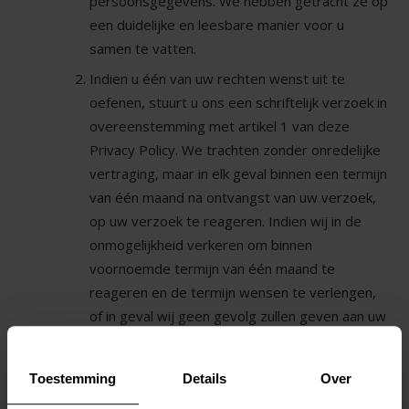
persoonsgegevens. We hebben getracht ze op
een duidelijke en leesbare manier voor u
samen te vatten.
Indien u één van uw rechten wenst uit te
oefenen, stuurt u ons een schriftelijk verzoek in
overeenstemming met artikel 1 van deze
Privacy Policy. We trachten zonder onredelijke
vertraging, maar in elk geval binnen een termijn
van één maand na ontvangst van uw verzoek,
op uw verzoek te reageren. Indien wij in de
onmogelijkheid verkeren om binnen
voornoemde termijn van één maand te
reageren en de termijn wensen te verlengen,
of in geval wij geen gevolg zullen geven aan uw
verzoek, zullen wij u daarvan in kennis stellen.
Recht op inzage
Toestemming
Details
Over
In het geval dat wij uw persoonsgegevens