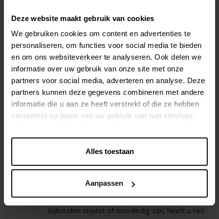
verwerken, heeft u recht op toegang tot uw
Deze website maakt gebruik van cookies
persoonsgegevens, alsook tot bepaalde
aanvullende informatie zoals omschreven in
We gebruiken cookies om content en advertenties te
personaliseren, om functies voor social media te bieden
deze Privacy Policy.
en om ons websiteverkeer te analyseren. Ook delen we
U heeft het recht van ons een kopie te
informatie over uw gebruik van onze site met onze
ontvangen van uw persoonsgegevens die wij in
partners voor social media, adverteren en analyse. Deze
ons bezit hebben, op voorwaarde dat dit geen
partners kunnen deze gegevens combineren met andere
nadelige invloed heeft op de rechten en
informatie die u aan ze heeft verstrekt of die ze hebben
vrijheden van anderen. Het eerste exemplaar
verzameld op basis van uw gebruik van hun services.
wordt u kosteloos bezorgd, maar wij behouden
ons het recht voor om een redelijke
vergoeding in rekening te brengen wanneer u
Alles toestaan
om meerdere kopieën verzoekt.
Recht op verbetering
Aanpassen
Als de persoonsgegevens die wij over u
bijhouden onjuist of onvolledig zijn, heeft u het