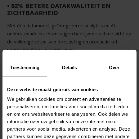
• 82% BETERE DATAKWALITEIT EN
ZICHTBAARHEID
Met één datamodel, geïntegreerde analytics en AI-
ondersteunde inzichten krijgen bedrijven realtime zicht op
de volledige keten: van forecasting en productie tot
voorraadbeheer en compliance.
Toestemming
Details
Over
• 73% VERBETERING IN
LEVERBETROUWBAARHEID EN
ORDERFULFILLMENT
Deze website maakt gebruik van cookies
Predictive analytics, geavanceerde planning en end-to-
We gebruiken cookies om content en advertenties te
end ketenorchestratie versterken de weerbaarheid en
personaliseren, om functies voor social media te bieden
betrouwbaarheid van de supply chain.
en om ons websiteverkeer te analyseren. Ook delen we
informatie over uw gebruik van onze site met onze
partners voor social media, adverteren en analyse. Deze
• SNELLE TIME-TO-VALUE: MEETBARE
partners kunnen deze gegevens combineren met andere