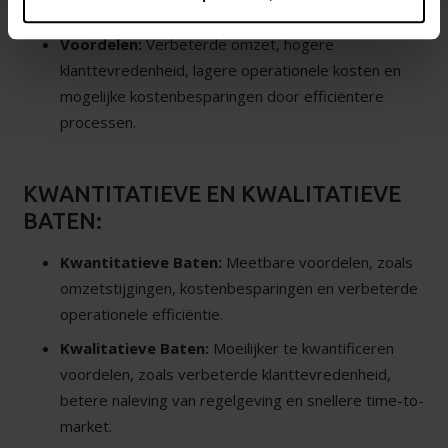
systeem.
Voordelen:
Verbeterde omzet, hogere
klanttevredenheid, lagere operationele kosten en
mogelijke kostenbesparingen door efficiëntere
processen.
KWANTITATIEVE EN KWALITATIEVE
BATEN:
Kwantitatieve Baten:
Meetbare voordelen, zoals
omzetstijgingen, kostenbesparingen en verbeterde
operationele efficiëntie.
Kwalitatieve Baten:
Moeilijker te kwantificeren
voordelen, zoals verbeterde klanttevredenheid,
betere naleving van regelgeving en snellere time-to-
market.