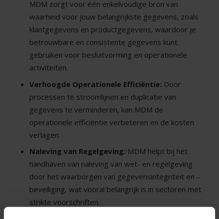
MDM zorgt voor één enkelvoudige bron van
waarheid voor jouw belangrijkste gegevens, zoals
klantgegevens en productgegevens, waardoor je
betrouwbare en consistente gegevens kunt
gebruiken voor besluitvorming en operationele
activiteiten.
Verhoogde Operationele Efficiëntie:
Door
processen te stroomlijnen en duplicatie van
gegevens te verminderen, kan MDM de
operationele efficiëntie verbeteren en de kosten
verlagen.
Naleving van Regelgeving:
MDM helpt bij het
handhaven van naleving van wet- en regelgeving
door het waarborgen van gegevensintegriteit en -
beveiliging, wat vooral belangrijk is in sectoren met
strikte voorschriften.