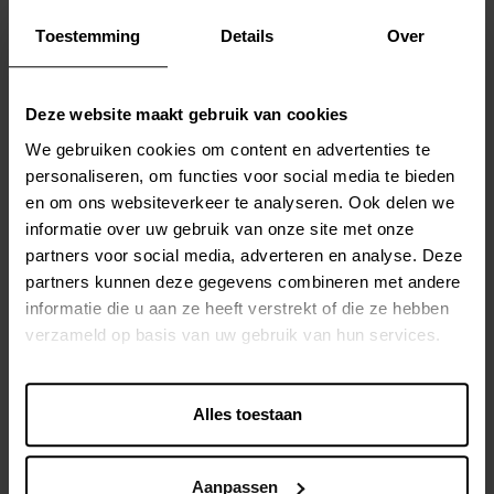
Toestemming
Details
Over
HET METEN VAN ROI BIJ PIM EN
MDM IMPLEMENTATIES
Deze website maakt gebruik van cookies
Nu we de waarde van PIM en MDM begrijpen, is het
We gebruiken cookies om content en advertenties te
belangrijk om te begrijpen hoe je de ROI van deze
personaliseren, om functies voor social media te bieden
systemen kunt meten. Hier zijn enkele belangrijke
en om ons websiteverkeer te analyseren. Ook delen we
aspecten om in gedachten te houden:
informatie over uw gebruik van onze site met onze
partners voor social media, adverteren en analyse. Deze
partners kunnen deze gegevens combineren met andere
KOSTEN VERSUS BATEN:
informatie die u aan ze heeft verstrekt of die ze hebben
verzameld op basis van uw gebruik van hun services.
Implementatiekosten:
Dit omvat kosten zoals
softwarelicenties, implementatiediensten en training.
Alles toestaan
Operationele Kosten:
Onderhoudskosten,
personeelskosten en andere operationele kosten
die verband houden met het beheer van het
Aanpassen