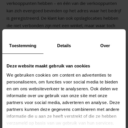
verkooppunten hebben – en één van die verkooppunten
kan zich evengoed bevinden op het adres waar het bedrijf
is geregistreerd. De klant kan ook opslaglocaties hebben
die niet verbonden zijn met een winkel, maar waar toch
bestellingen naartoe moeten.
Toestemming
Details
Over
Als de klant meerdere winkels heeft, zal de eigenaar van
het bedrijf zich waarschijnlijk niet zelf bezighouden met
het dagelijks beheer van al die winkels; er zullen
Deze website maakt gebruik van cookies
winkelmanagers voor hem werken die belast zijn met het
We gebruiken cookies om content en advertenties te
runnen van de winkels en het plaatsen van bestellingen
personaliseren, om functies voor social media te bieden
voor goederen en promotiemateriaal. De klant kan ook
en om ons websiteverkeer te analyseren. Ook delen we
een aantal andere relevante werknemers hebben, zoals
informatie over uw gebruik van onze site met onze
een accountant of een social media manager – maar het is
partners voor social media, adverteren en analyse. Deze
net zo goed mogelijk dat de zaakvoerder zelf veel
partners kunnen deze gegevens combineren met andere
verschillende petten draagt en optreedt als
informatie die u aan ze heeft verstrekt of die ze hebben
contactpersoon voor allerhande zaken.
verzameld op basis van uw gebruik van hun services.