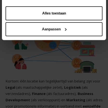
Alles toestaan
Aanpassen
Kortom: één locatie kan tegelijkertijd van belang zijn voor
Legal
(als maatschappelijke zetel),
Logistiek
(als
verzendadres),
Finance
(als factuuradres),
Business
Development
(als verkooppunt) en
Marketing
(als adres
voor promotionele informatie) in verband met
eenzelfde